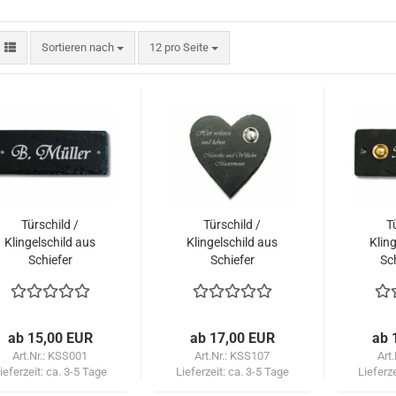
Sortieren nach
pro Seite
Sortieren nach
12 pro Seite
Türschild /
Türschild /
T
Klingelschild aus
Klingelschild aus
Kling
Schiefer
Schiefer
Sch
HERZFORM (mit
Kl
Klingelknopf
o
optional)
ab 15,00 EUR
ab 17,00 EUR
ab 
Art.Nr.: KSS001
Art.Nr.: KSS107
Art
ieferzeit:
ca. 3-5 Tage
Lieferzeit:
ca. 3-5 Tage
Lieferz