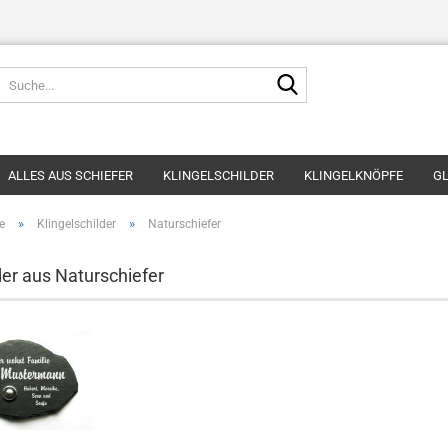
Suche...
ALLES AUS SCHIEFER
KLINGELSCHILDER
KLINGELKNÖPFE
GL
»
»
e
Klingelschilder
Naturschiefer
der aus Naturschiefer