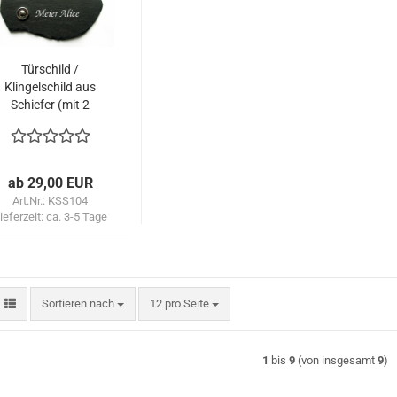
Türschild /
Klingelschild aus
Schiefer (mit 2
Klingelknöpfen
optional)
ab 29,00 EUR
Art.Nr.: KSS104
ieferzeit:
ca. 3-5 Tage
Sortieren nach
pro Seite
Sortieren nach
12 pro Seite
1
bis
9
(von insgesamt
9
)