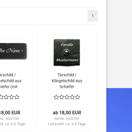
1
ürschild /
Türschild /
elschild aus
Klingelschild aus
iefer (mit
Schiefer
ingelknopf
quadradisch
ptional)
(optional mit
Klingelknopf)
18,00 EUR
ab 18,00 EUR
.Nr.: KSS100
Art.Nr.: KSS101
eit:
ca. 3-5 Tage
Lieferzeit:
ca. 3-5 Tage