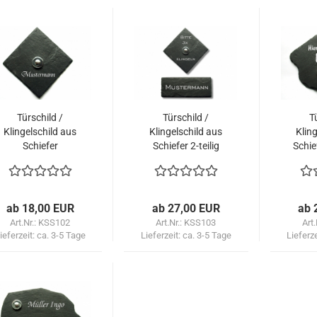
Türschild /
Türschild /
T
Klingelschild aus
Klingelschild aus
Kling
Schiefer
Schiefer 2-teilig
Schie
Trapezform (mit
(mit Klingelknopf
Kl
Klingelknopf
optional)
optional)
ab 18,00 EUR
ab 27,00 EUR
ab 
Art.Nr.: KSS102
Art.Nr.: KSS103
Art
ieferzeit:
ca. 3-5 Tage
Lieferzeit:
ca. 3-5 Tage
Lieferz