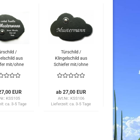
ürschild /
Türschild /
elschild aus
Klingelschild aus
fer mit/ohne
Schiefer mit/ohne
ingelknopf
Klingelknopf
formwild
Wolkenform
27,00 EUR
ab 27,00 EUR
.Nr.: KSS105
Art.Nr.: KSS106
eit:
ca. 3-5 Tage
Lieferzeit:
ca. 3-5 Tage