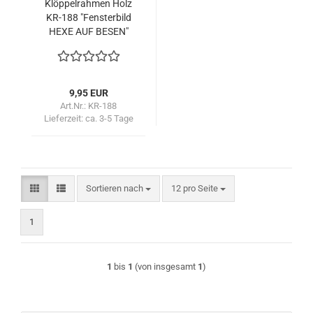
Klöppelrahmen Holz
KR-188 "Fensterbild
HEXE AUF BESEN"
9,95 EUR
Art.Nr.: KR-188
Lieferzeit:
ca. 3-5 Tage
Sortieren nach
pro Seite
Sortieren nach
12 pro Seite
1
1
bis
1
(von insgesamt
1
)