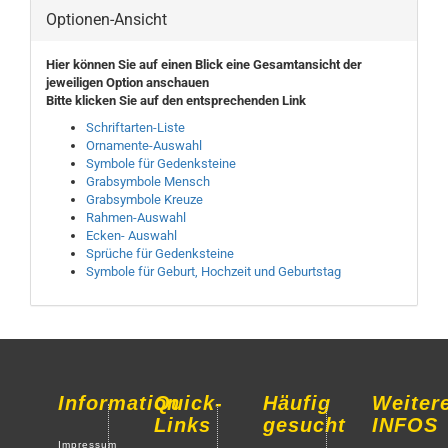
Optionen-Ansicht
Hier können Sie auf einen Blick eine Gesamtansicht der
jeweiligen Option anschauen
Bitte klicken Sie auf den entsprechenden Link
Schriftarten-Liste
Ornamente-Auswahl
Symbole für Gedenksteine
Grabsymbole Mensch
Grabsymbole Kreuze
Rahmen-Auswahl
Ecken- Auswahl
Sprüche für Gedenksteine
Symbole für Geburt,
Hochzeit und Geburtstag
Information
Quick-
Häufig
Weiter
Links
gesucht
INFOS
Impressum