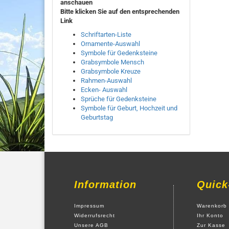
anschauen
Bitte klicken Sie auf den entsprechenden
Link
Schriftarten-Liste
Ornamente-Auswahl
Symbole für Gedenksteine
Grabsymbole Mensch
Grabsymbole Kreuze
Rahmen-Auswahl
Ecken- Auswahl
Sprüche für Gedenksteine
Symbole für Geburt,
Hochzeit und
Geburtstag
Information
Quick
Impressum
Warenkorb
Widerrufsrecht
Ihr Konto
Unsere AGB
Zur Kasse