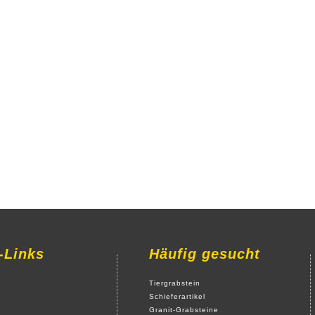
-Links
Häufig gesucht
Tiergrabstein
Schieferartikel
Granit-Grabsteine