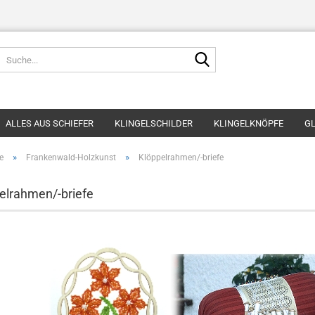
Suche...
ALLES AUS SCHIEFER
KLINGELSCHILDER
KLINGELKNÖPFE
GL
»
»
e
Frankenwald-Holzkunst
Klöppelrahmen/-briefe
elrahmen/-briefe