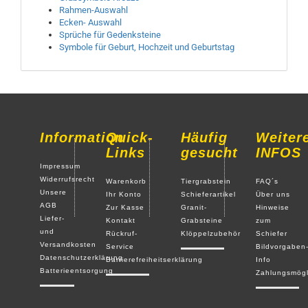
Rahmen-Auswahl
Ecken- Auswahl
Sprüche für Gedenksteine
Symbole für Geburt,
Hochzeit und Geburtstag
Information
Quick-
Häufig
Weiter
Links
gesucht
INFOS
Impressum
Widerrufsrecht
Warenkorb
Tiergrabstein
FAQ´s
Unsere
Ihr Konto
Schieferartikel
Über uns
AGB
Zur Kasse
Granit-
Hinweise
Liefer-
Kontakt
Grabsteine
zum
und
Rückruf-
Klöppelzubehör
Schiefer
Versandkosten
Service
Bildvorgaben
Datenschutzerklärung
Barrierefreiheitserklärung
Info
Batterieentsorgung
Zahlungsmögl