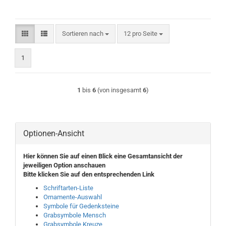
Sortieren nach
pro Seite
Sortieren nach
12 pro Seite
1
1
bis
6
(von insgesamt
6
)
Optionen-Ansicht
Hier können Sie auf einen Blick eine Gesamtansicht der
jeweiligen Option anschauen
Bitte klicken Sie auf den entsprechenden Link
Schriftarten-Liste
Ornamente-Auswahl
Symbole für Gedenksteine
Grabsymbole Mensch
Grabsymbole Kreuze