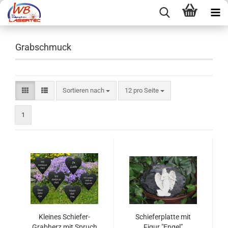
Grabschmuck
Sortieren nach
pro Seite
Sortieren nach
12 pro Seite
1
Kleines Schiefer-
Schieferplatte mit
Grabherz mit Spruch
Figur "Engel"