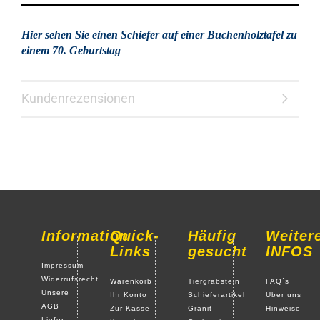
Hier sehen Sie einen Schiefer auf einer Buchenholztafel zu
einem 70. Geburtstag
Kundenrezensionen
Information
Quick-
Häufig
Weiter
Links
gesucht
INFOS
Impressum
Widerrufsrecht
Warenkorb
Tiergrabstein
FAQ´s
Unsere
Ihr Konto
Schieferartikel
Über uns
AGB
Zur Kasse
Granit-
Hinweise
Liefer-