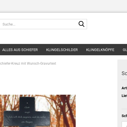
Suche...
ALLES AUS SCHIEFER
KLINGELSCHILDER
KLINGELKNÖPFE
GL
chiefer-Kreuz mit Wunsch-Gravurtext
Sc
Art
Lie
Sch