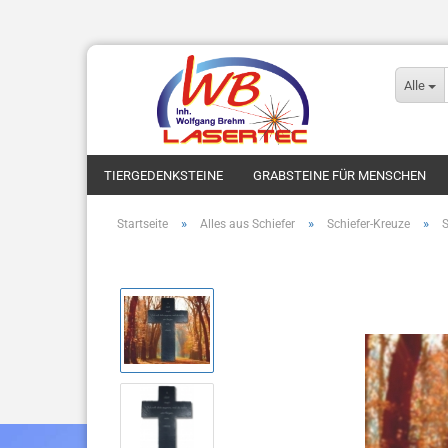
Alle
TIERGEDENKSTEINE
GRABSTEINE FÜR MENSCHEN
»
»
»
Startseite
Alles aus Schiefer
Schiefer-Kreuze
S