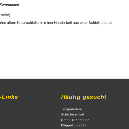
, Kommunion
kseite)
ahre altem Naturschiefer in reiner Handarbeit aus einer Schieferplatte
-Links
Häufig gesucht
Tiergrabstein
Schieferartikel
Granit-Grabsteine
Klöppelzubehör