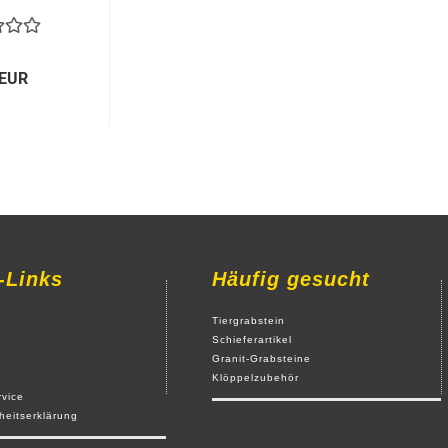
 EUR
-Links
Häufig gesucht
Tiergrabstein
Schieferartikel
Granit-Grabsteine
Klöppelzubehör
rvice
iheitserklärung