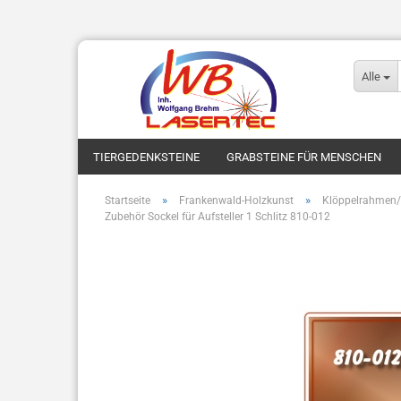
Alle
TIERGEDENKSTEINE
GRABSTEINE FÜR MENSCHEN
»
»
Startseite
Frankenwald-Holzkunst
Klöppelrahmen/-
Zubehör Sockel für Aufsteller 1 Schlitz 810-012