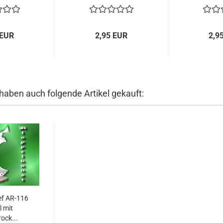
 EUR
2,95 EUR
2,9
 haben auch folgende Artikel gekauft:
ef AR-116
l mit
ock...