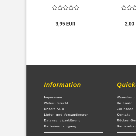
3,95 EUR
2,00
Information
Quick
Impressum
Warenkorb
Widerrufsrecht
Ihr Konto
Unsere AGB
Zur Kasse
Liefer- und Versandkosten
Kontakt
Datenschutzerklärung
Rückruf-Se
Batterieentsorgung
Barrierefre