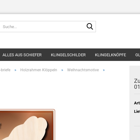
Suche...
ALLES AUS SCHIEFER
KLINGELSCHILDER
KLINGELKNÖPFE
GL
»
»
»
briefe
Holzrahmen Klöppeln
Weihnachtsmotive
Zu
0
Art
Lie