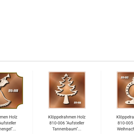
hmen Holz
Klöppelrahmen Holz
Klöppelr
ufsteller
810-006 "Aufsteller
810-005 
engel"...
Tannenbaum"...
Weihnach