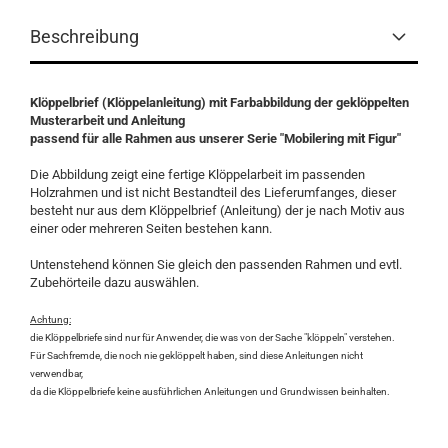
Beschreibung
Klöppelbrief (Klöppelanleitung) mit Farbabbildung der geklöppelten
Musterarbeit und Anleitung
passend für alle Rahmen aus unserer Serie "Mobilering mit Figur"
Die Abbildung zeigt eine fertige Klöppelarbeit im passenden
Holzrahmen und ist nicht Bestandteil des Lieferumfanges, dieser
besteht nur aus dem Klöppelbrief (Anleitung) der je nach Motiv aus
einer oder mehreren Seiten bestehen kann.
Untenstehend können Sie gleich den passenden Rahmen und evtl.
Zubehörteile dazu auswählen.
Achtung:
die Klöppelbriefe sind nur für Anwender, die was von der Sache "klöppeln" verstehen.
Für Sachfremde, die noch nie geklöppelt haben, sind diese Anleitungen nicht
verwendbar,
da die Klöppelbriefe keine ausführlichen Anleitungen und Grundwissen beinhalten.