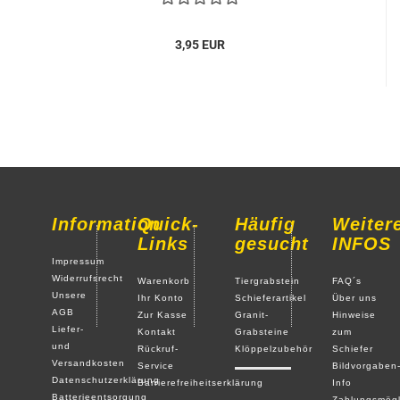
3,95 EUR
Information
Quick-
Häufig
Weiter
Links
gesucht
INFOS
Impressum
Widerrufsrecht
Warenkorb
Tiergrabstein
FAQ´s
Unsere
Ihr Konto
Schieferartikel
Über uns
AGB
Zur Kasse
Granit-
Hinweise
Liefer-
Kontakt
Grabsteine
zum
und
Rückruf-
Klöppelzubehör
Schiefer
Versandkosten
Service
Bildvorgaben
Datenschutzerklärung
Barrierefreiheitserklärung
Info
Batterieentsorgung
Zahlungsmögl